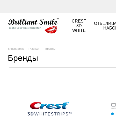
Перейти к основному контенту
CREST
ОТБЕЛИВ
3D
НАБО
WHITE
Brilliant Smile — Главная
Бренды
Бренды