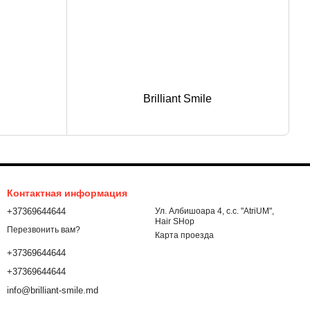
Brilliant Smile
Контактная информация
+37369644644
Ул. Албишоара 4, c.c. "AtriUM",
Hair SHop
Перезвонить вам?
Карта проезда
+37369644644
+37369644644
info@brilliant-smile.md