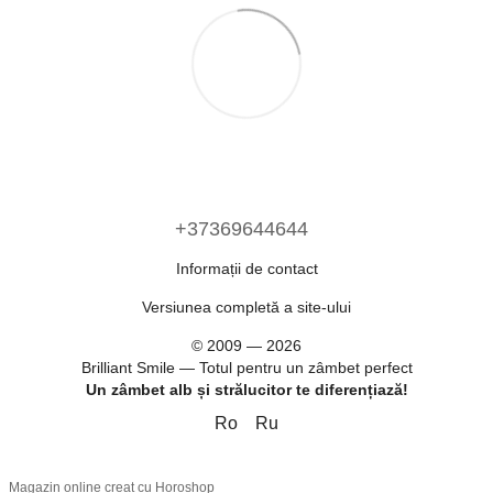
+37369644644
Informații de contact
Versiunea completă a site-ului
© 2009 — 2026
Brilliant Smile — Totul pentru un zâmbet perfect
Un zâmbet alb și strălucitor te diferențiază!
Ro
Ru
Magazin online creat cu Horoshop