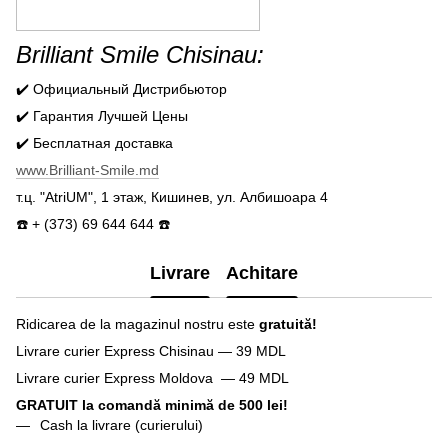
Brilliant Smile Chisinau:
✔️ Официальный Дистрибьютор
✔️ Гарантия Лучшей Цены
✔️ Бесплатная доставка
www.Brilliant-Smile.md
т.ц. "AtriUM", 1 этаж, Кишинев, ул. Албишоара 4
☎️ + (373) 69 644 644 ☎️
Livrare
Achitare
Ridicarea de la magazinul nostru este
gratuită!
Livrare curier Express Chisinau — 39 MDL
Livrare curier Express Moldova — 49 MDL
GRATUIT la comandă minimă de 500 lei!
Cash la livrare (curierului)