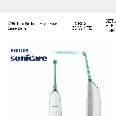
Mergi la conținutul principal
SETU
CREST
ALBI
3D WHITE
DIN