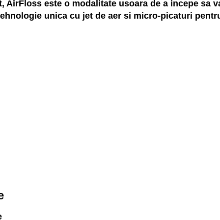
AirFloss este o modalitate usoara de a incepe sa va c
ehnologie unica cu jet de aer si micro-picaturi pentru
e
e