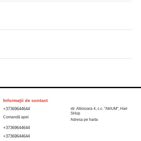
Informații de contact
+37369644644
str. Albisoara 4, c.c. "AtriUM", Hair
SHop
Comandă apel
Adresa pe harta
+37369644644
+37369644644