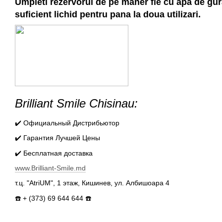
Umpleti rezervorul de pe maner fie cu apa de gura
suficient lichid pentru pana la doua utilizari.
Brilliant Smile Chisinau:
✔️ Официальный Дистрибьютор
✔️ Гарантия Лучшей Цены
✔️ Бесплатная доставка
www.Brilliant-Smile.md
т.ц. "AtriUM", 1 этаж, Кишинев, ул. Албишоара 4
☎️ + (373) 69 644 644 ☎️