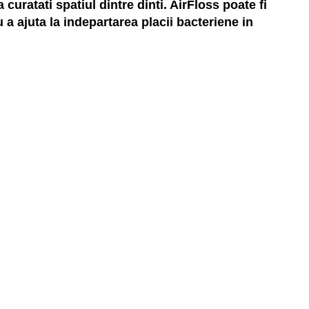
uratati spatiul dintre dinti. AirFloss poate fi
 a ajuta la indepartarea placii bacteriene in