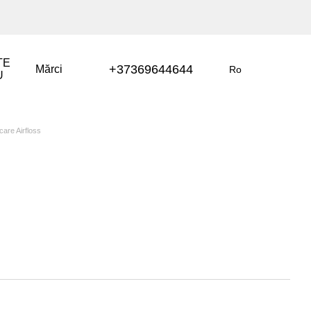
TE
+37369644644
Mărci
Ro
U
icare Airfloss