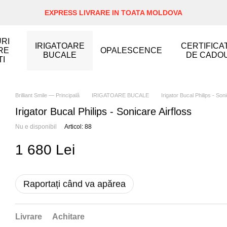
EXPRESS LIVRARE IN TOATA MOLDOVA
RI
IRIGATOARE
CERTIFICA
RE
OPALESCENCE
BUCALE
DE CADO
TI
Brilliant Smile — Principală
IRIGATOARE BUCALE
Irigator Bucal Philips - Son
Irigator Bucal Philips - Sonicare Airfloss
Nu e disponibil
Articol: 88
1 680 Lei
Raportați când va apărea
Livrare
Achitare