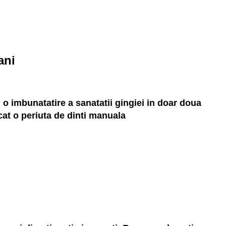
ani
u o imbunatatire a sanatatii gingiei in doar doua
cat o periuta de dinti manuala