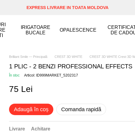
EXPRESS LIVRARE IN TOATA MOLDOVA
RI
IRIGATOARE
CERTIFICA
RE
OPALESCENCE
BUCALE
DE CADO
TI
Brilliant Smile — Principală
CREST 3D WHITE
CREST 3D WHITE Crest 3D W
1 PLIC - 2 BENZI PROFESSIONAL EFFECTS
În stoc
Articol: ID999MARKET_5202317
75 Lei
Adaugă în coș
Comanda rapidă
Livrare
Achitare