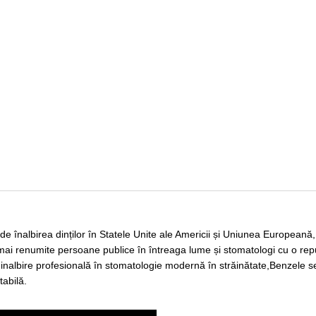
e înalbirea dinților în Statele Unite ale Americii și Uniunea Europeană
e mai renumite persoane publice în întreaga lume și stomatologi cu o repu
n inalbire profesională în stomatologie modernă în străinătate,Benzele se
tabilă.