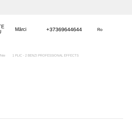
TE
+37369644644
Mărci
Ro
U
hite
1 PLIC - 2 BENZI PROFESSIONAL EFFECTS