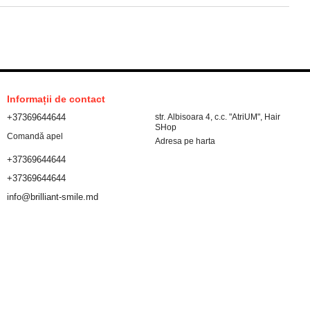
Informații de contact
+37369644644
str. Albisoara 4, c.c. "AtriUM", Hair
SHop
Comandă apel
Adresa pe harta
+37369644644
+37369644644
info@brilliant-smile.md